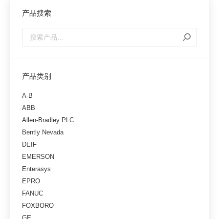
产品搜索
产品类别
A-B
ABB
Allen-Bradley PLC
Bently Nevada
DEIF
EMERSON
Enterasys
EPRO
FANUC
FOXBORO
GE