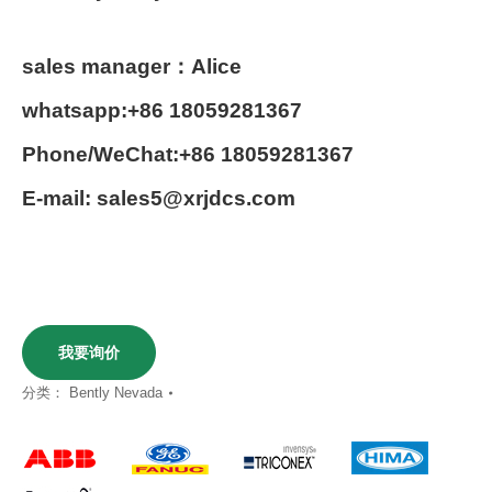
sales manager：Alice
whatsapp:+86 18059281367
Phone/WeChat:+86 18059281367
E-mail: sales5@xrjdcs.com
我要询价
分类：
Bently Nevada