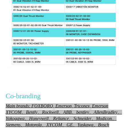
Co-branding
Main brands: FOXBORO, Emerson, Triconex, Emerson
XYCOM、Bently、Rockwell、ABB、bentley、AllenBradley、
Yokog
awa、Honeywell、
Reliance、Schneider、Modicon、
Siemens、Motorola、XYCOM、GE、Yaskawa、Bosch