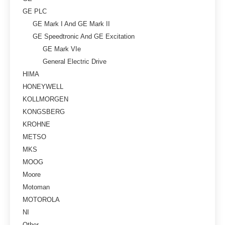
GE PLC
GE Mark I And GE Mark II
GE Speedtronic And GE Excitation
GE Mark VIe
General Electric Drive
HIMA
HONEYWELL
KOLLMORGEN
KONGSBERG
KROHNE
METSO
MKS
MOOG
Moore
Motoman
MOTOROLA
NI
Other