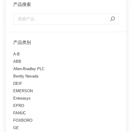
产品搜索
产品类别
A-B
ABB
Allen-Bradley PLC
Bently Nevada
DEIF
EMERSON
Enterasys
EPRO
FANUC
FOXBORO
GE