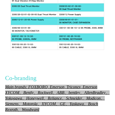
Co-branding
Main brands: FOXBORO, Emerson, Triconex, Emerson
XYCOM、Bently、Rockwell、ABB、bentley、AllenBradley、
Yokog
awa、Honeywell、
Reliance、Schneider、Modicon、
Siemens、Motorola、XYCOM、GE、Yaskawa、Bosch
Rexroth、Woodward