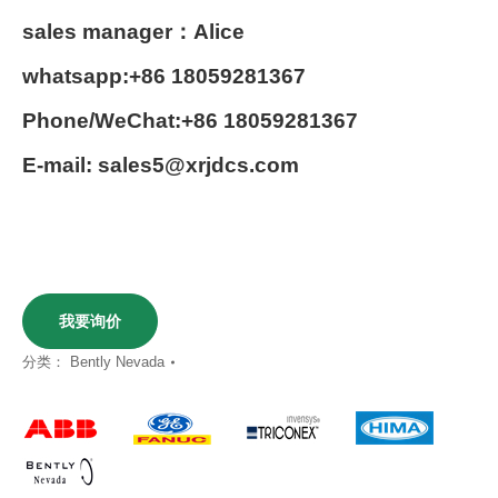
sales manager：Alice
whatsapp:+86 18059281367
Phone/WeChat:+86 18059281367
E-mail: sales5@xrjdcs.com
我要询价
分类：
Bently Nevada