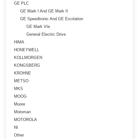
GE PLC
GE Mark I And GE Mark II
GE Speedtronic And GE Excitation
GE Mark VIe
General Electric Drive
HIMA
HONEYWELL
KOLLMORGEN
KONGSBERG
KROHNE
METSO
MKS
MOOG
Moore
Motoman
MOTOROLA
NI
Other