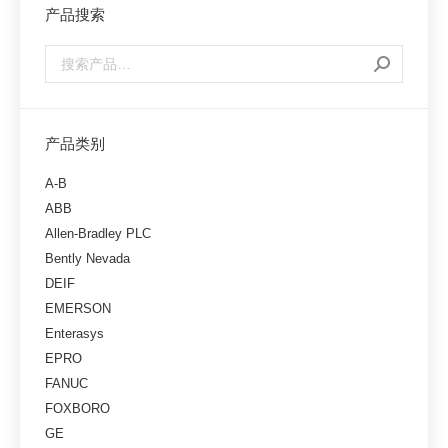
产品搜索
产品类别
A-B
ABB
Allen-Bradley PLC
Bently Nevada
DEIF
EMERSON
Enterasys
EPRO
FANUC
FOXBORO
GE