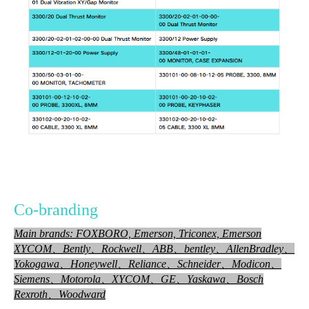
Co-branding
Main brands: FOXBORO, Emerson, Triconex, Emerson
XYCOM、Bently、Rockwell、ABB、bentley、AllenBradley、
Yokog
awa、Honeywell、
Reliance、Schneider、Modicon、
Siemens、Motorola、XYCOM、GE、Yaskawa、Bosch
Rexroth、Woodward