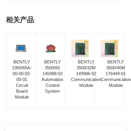
相关产品
BENTLY
BENTLY
BENTLY
BENTLY
1900/65A-
3500/65
3500/32M
3500/40M
00-00-02-
145988-02
149986-02
176449-01
00-01
Automation
Communication
Communication
Circuit
Control
Module
Module
Board
System
Module