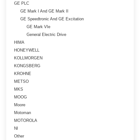
GE PLC
GE Mark I And GE Mark II
GE Speedtronic And GE Excitation
GE Mark VIe
General Electric Drive
HIMA
HONEYWELL
KOLLMORGEN
KONGSBERG
KROHNE
METSO
MKS
MOOG
Moore
Motoman
MOTOROLA
NI
Other