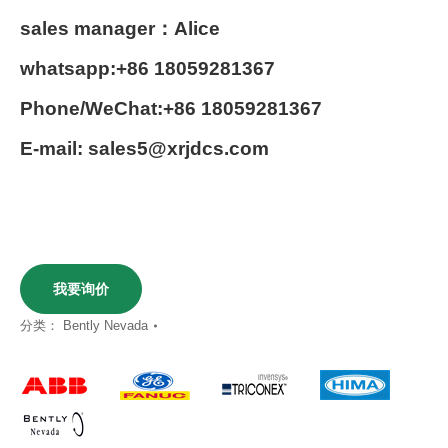
sales manager：Alice
whatsapp:+86 18059281367
Phone/WeChat:+86 18059281367
E-mail: sales5@xrjdcs.com
我要询价
分类：
Bently Nevada