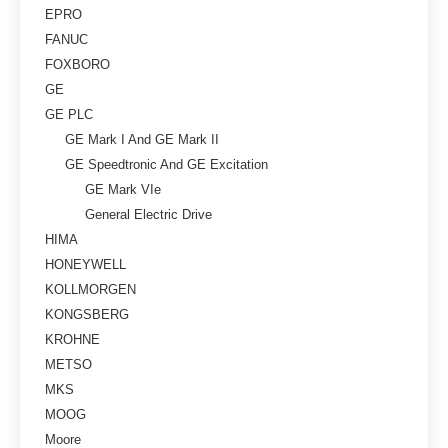
EPRO
FANUC
FOXBORO
GE
GE PLC
GE Mark I And GE Mark II
GE Speedtronic And GE Excitation
GE Mark VIe
General Electric Drive
HIMA
HONEYWELL
KOLLMORGEN
KONGSBERG
KROHNE
METSO
MKS
MOOG
Moore