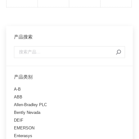
产品搜索
产品类别
A-B
ABB
Allen-Bradley PLC
Bently Nevada
DEIF
EMERSON
Enterasys