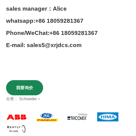
sales manager：Alice
whatsapp:+86 18059281367
Phone/WeChat:+86 18059281367
E-mail: sales5@xrjdcs.com
我要询价
分类：
Schneider