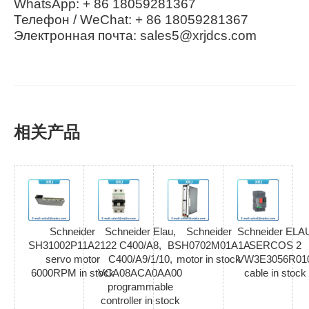
WhatsApp: + 86 18059281367
Телефон / WeChat: + 86 18059281367
Электронная почта: sales5@xrjdcs.com
相关产品
Schneider
Schneider Elau,
Schneider
Schneider ELA
SH31002P11A2122
C400/A8,
BSH0702M01A1A
SERCOS 2
servo motor
C400/A9/1/10,
motor in stock
VW3E3056R01
6000RPM in stock
VCA08ACA0AA00
cable in stock
programmable
controller in stock