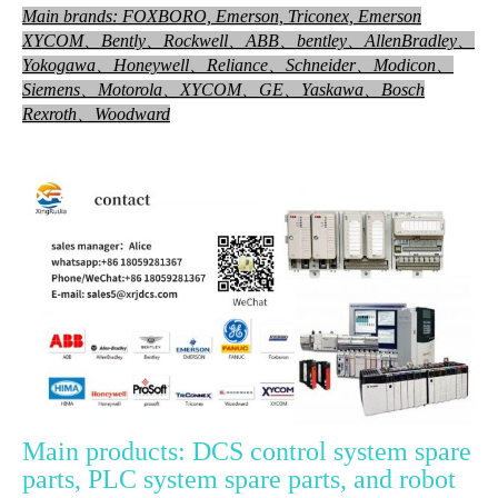
Main brands: FOXBORO, Emerson, Triconex, Emerson
XYCOM、Bently、Rockwell、ABB、bentley、AllenBradley、
Yokog
awa、Honeywell、
Reliance、Schneider、Modicon、
Siemens、Motorola、XYCOM、GE、Yaskawa、Bosch
Rexroth、Woodward
Main products: DCS control system spare
parts, PLC system spare parts, and robot