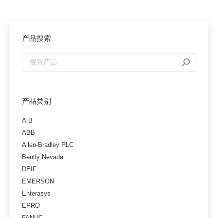
产品搜索
产品类别
A-B
ABB
Allen-Bradley PLC
Bently Nevada
DEIF
EMERSON
Enterasys
EPRO
FANUC