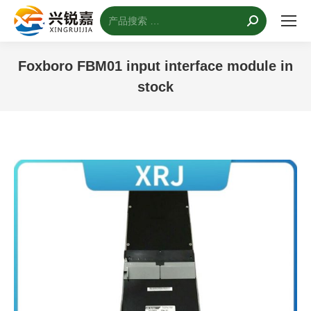
搜
索：
Foxboro FBM01 input interface module in
stock
您的位置：