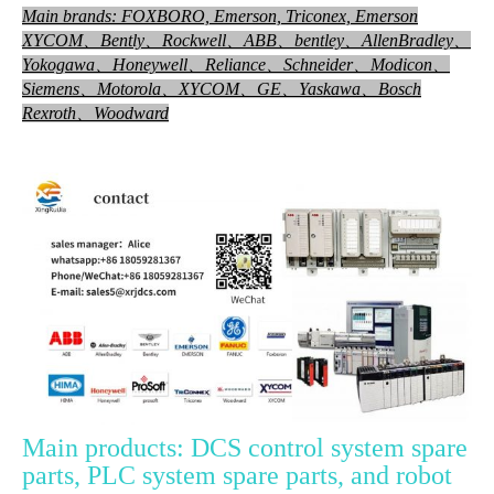
Main brands: FOXBORO, Emerson, Triconex, Emerson
XYCOM、Bently、Rockwell、ABB、bentley、AllenBradley、
Yokog
awa、Honeywell、
Reliance、Schneider、Modicon、
Siemens、Motorola、XYCOM、GE、Yaskawa、Bosch
Rexroth、Woodward
Main products: DCS control system spare
parts, PLC system spare parts, and robot