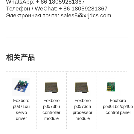
WhatsApp: + 86 18059281367
Телефон / WeChat: + 86 18059281367
Электронная почта: sales5@xrjdcs.com
相关产品
Foxboro
Foxboro
Foxboro
Foxboro
p0971xu
p0973bu
p0973cn
po961bc/cp40b
servo
controller
processor
control panel
driver
module
module