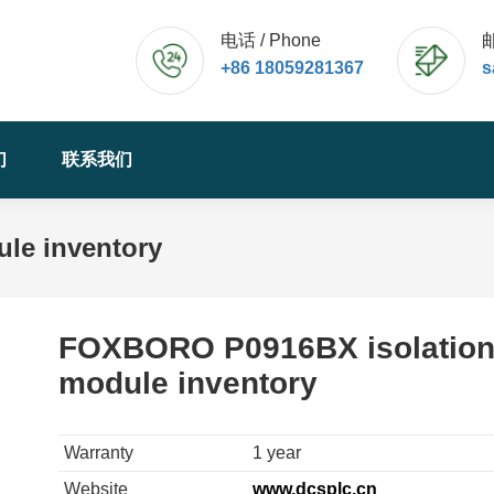
电话 / Phone
邮
+86 18059281367
s
们
联系我们
le inventory
FOXBORO P0916BX isolatio
module inventory
Warranty
1 year
Website
www.dcsplc.cn