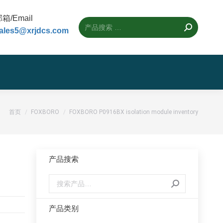
箱/Email
ales5@xrjdcs.com
您的位置：
首页
FOXBORO
FOXBORO P0916BX isolation module inventory
n
产品搜索
产品类别