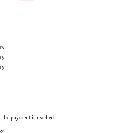
ry
ry
ry
r the payment is reached.
ox