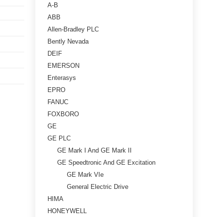
A-B
ABB
Allen-Bradley PLC
Bently Nevada
DEIF
EMERSON
Enterasys
EPRO
FANUC
FOXBORO
GE
GE PLC
GE Mark I And GE Mark II
GE Speedtronic And GE Excitation
GE Mark VIe
General Electric Drive
HIMA
HONEYWELL