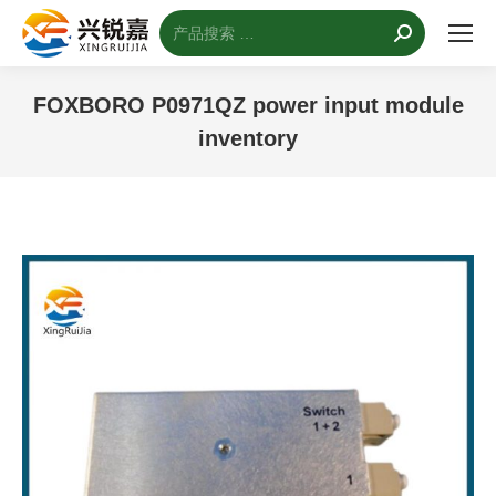
搜
索：
FOXBORO P0971QZ power input module
inventory
您的位置：