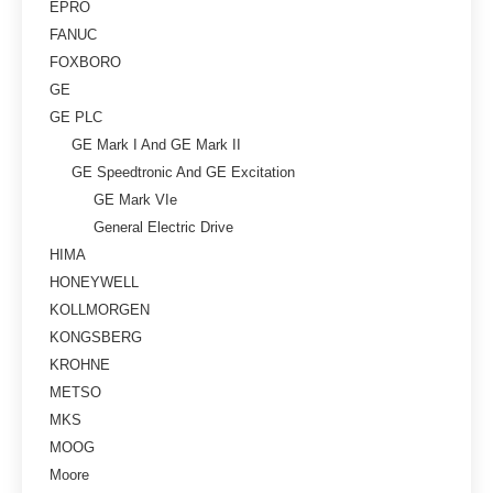
EPRO
FANUC
FOXBORO
GE
GE PLC
GE Mark I And GE Mark II
GE Speedtronic And GE Excitation
GE Mark VIe
General Electric Drive
HIMA
HONEYWELL
KOLLMORGEN
KONGSBERG
KROHNE
METSO
MKS
MOOG
Moore