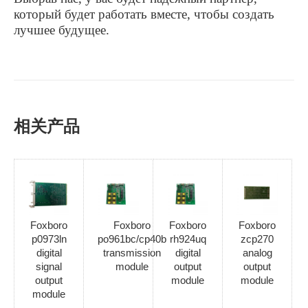
который будет работать вместе, чтобы создать
лучшее будущее.
相关产品
Foxboro
Foxboro
Foxboro
Foxboro
p0973ln
po961bc/cp40b
rh924uq
zcp270
digital
transmission
digital
analog
signal
module
output
output
output
module
module
module