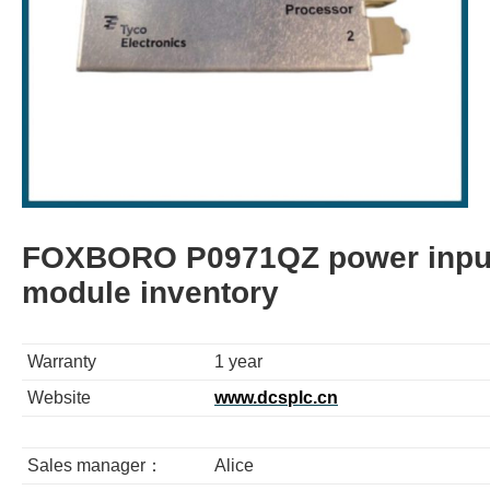
FOXBORO P0971QZ power inpu
module inventory
Warranty
1 year
Website
www.dcsplc.cn
Sales manager：
Alice