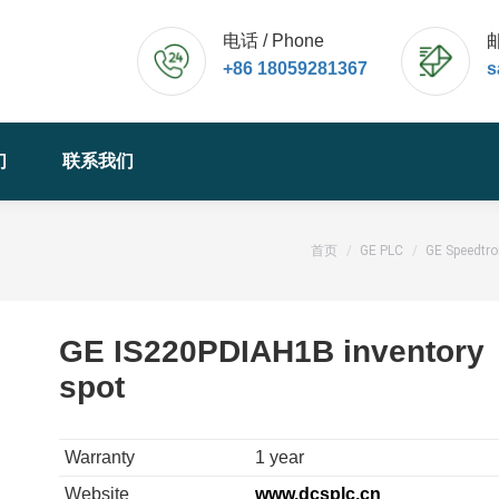
电话 / Phone
邮
+86 18059281367
s
们
联系我们
您的位置：
首页
GE PLC
GE Speedtro
GE IS220PDIAH1B inventory
spot
Warranty
1 year
Website
www.dcsplc.cn