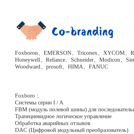
Foxboron、EMERSON、Triconex、XYCOM、Roc
Honeywell、Reliance、Schneider、Modicon、Si
Woodward、prosoft、HIMA、FANUC
Foxboro：
Системы серии I / A
FBM (модуль полевой шины) для последователь
Трапециевидное логическое управление
Обработка аварийных отзывов
DAC (Цифровой модульный преобразователь)