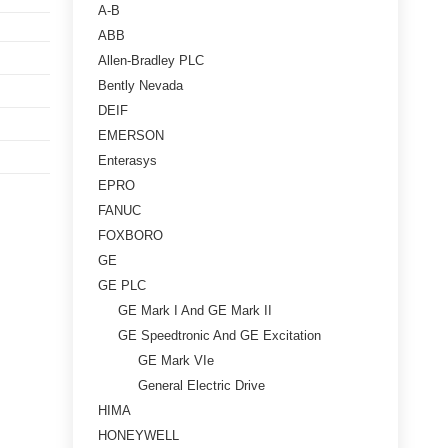
A-B
ABB
Allen-Bradley PLC
Bently Nevada
DEIF
EMERSON
Enterasys
EPRO
FANUC
FOXBORO
GE
GE PLC
GE Mark I And GE Mark II
GE Speedtronic And GE Excitation
GE Mark VIe
General Electric Drive
HIMA
HONEYWELL