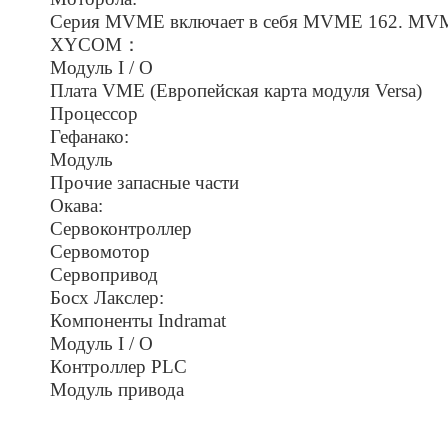
Серия MVME включает в себя MVME 162.
XYCOM：
Модуль I / O
Плата VME (Европейская карта модуля Versa)
Процессор
Гефанако:
Модуль
Прочие запасные части
Окава:
Сервоконтроллер
Сервомотор
Сервопривод
Босх Лакслер:
Компоненты Indramat
Модуль I / O
Контроллер PLC
Модуль привода