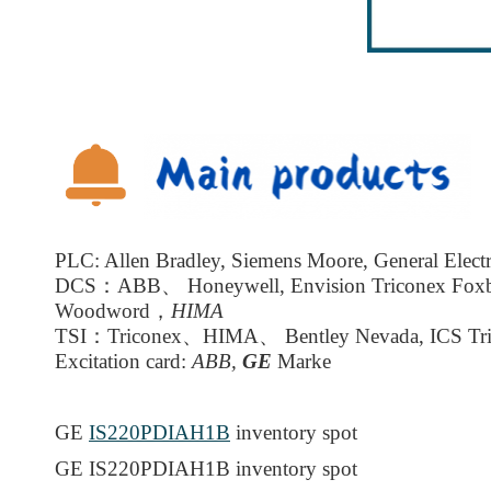
PLC: Allen Bradley, Siemens Moore, General Electr
DCS：ABB、 Honeywell, Envision Triconex Fox
Woodword，
HIMA
TSI：Triconex、HIMA、 Bentley Nevada, ICS Tri
Excitation card:
ABB,
GE
Marke
GE
IS220PDIAH1B
inventory spot
GE IS220PDIAH1B inventory spot