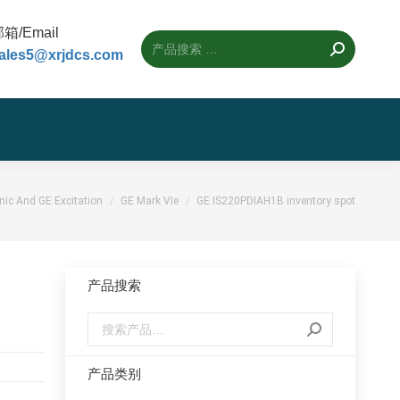
箱/Email
ales5@xrjdcs.com
nic And GE Excitation
GE Mark VIe
GE IS220PDIAH1B inventory spot
产品搜索
产品类别