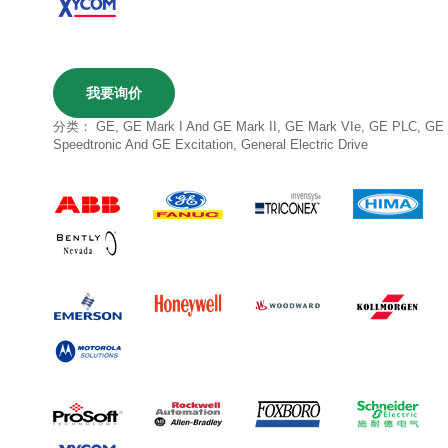
我要询价
分类：
GE
,
GE Mark I And GE Mark II
,
GE Mark VIe
,
GE PLC
,
GE
Speedtronic And GE Excitation
,
General Electric Drive