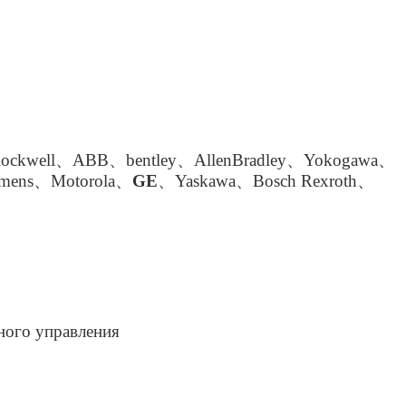
kwell、ABB、bentley、AllenBradley、Yokogawa、
emens、Motorola、
GE
、Yaskawa、Bosch Rexroth、
ного управления