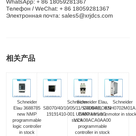
WhatsApp: + 86 18059281367
Телефон / WeChat: + 86 18059281367
Электронная почта: sales5@xrjdcs.com
相关产品
Schneider
Schneider
Schneider Elau,
Schneider
Elau 3688785
SB070/40/10/05/11/S/01/64/EOKN
C400/A8,
BSH0702M01A
new NMP
19191410-001 UNMP server in
C400/A9/1/10,
motor in stoc
programmable
stock
VCA08ACA0AA00
logic controller
programmable
in stock
controller in stock