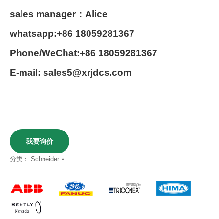
sales manager：Alice
whatsapp:+86 18059281367
Phone/WeChat:+86 18059281367
E-mail: sales5@xrjdcs.com
我要询价
分类：
Schneider