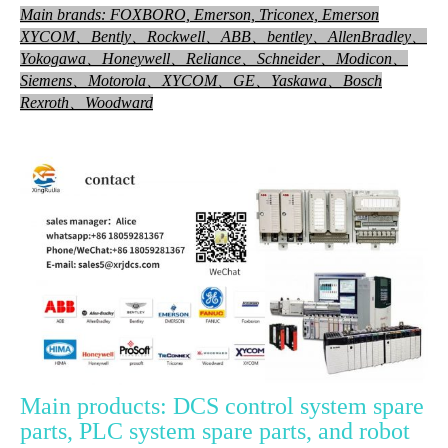
Main brands: FOXBORO, Emerson, Triconex, Emerson
XYCOM、Bently、Rockwell、ABB、bentley、AllenBradley、
Yokog
awa、Honeywell、
Reliance、Schneider、Modicon、
Siemens、Motorola、XYCOM、GE、Yaskawa、Bosch
Rexroth、Woodward
Main products: DCS control system spare
parts, PLC system spare parts, and robot