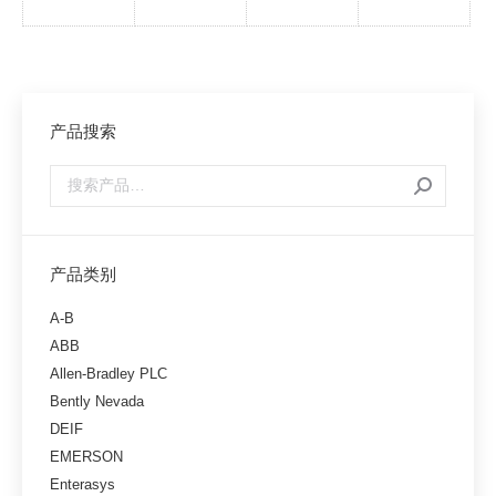
产品搜索
产品类别
A-B
ABB
Allen-Bradley PLC
Bently Nevada
DEIF
EMERSON
Enterasys