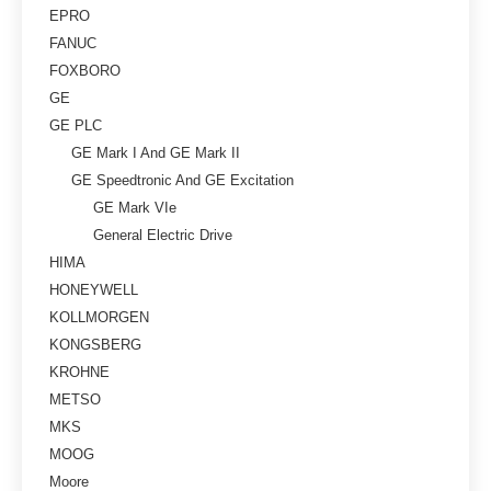
EPRO
FANUC
FOXBORO
GE
GE PLC
GE Mark I And GE Mark II
GE Speedtronic And GE Excitation
GE Mark VIe
General Electric Drive
HIMA
HONEYWELL
KOLLMORGEN
KONGSBERG
KROHNE
METSO
MKS
MOOG
Moore