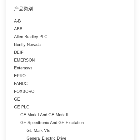
产品类别
A-B
ABB
Allen-Bradley PLC
Bently Nevada
DEIF
EMERSON
Enterasys
EPRO
FANUC
FOXBORO
GE
GE PLC
GE Mark I And GE Mark II
GE Speedtronic And GE Excitation
GE Mark VIe
General Electric Drive