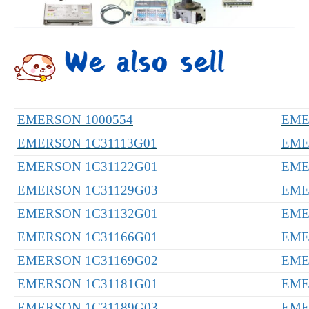
EMERSON 1000554
EME
EMERSON 1C31113G01
EME
EMERSON 1C31122G01
EME
EMERSON 1C31129G03
EME
EMERSON 1C31132G01
EME
EMERSON 1C31166G01
EME
EMERSON 1C31169G02
EME
EMERSON 1C31181G01
EME
EMERSON 1C31189G03
EME