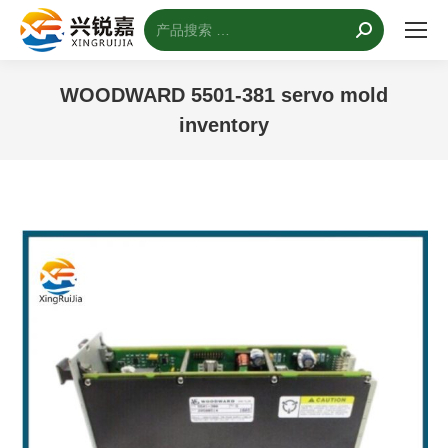
搜
索：
WOODWARD 5501-381 servo mold
inventory
您的位置：