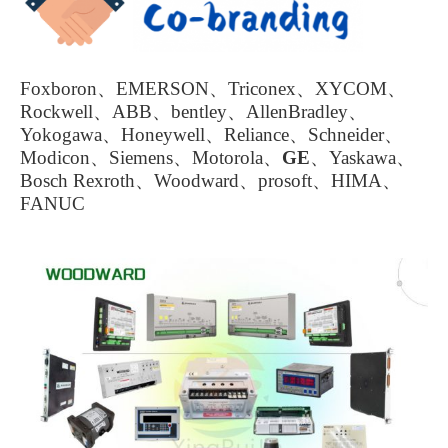
Foxboron、EMERSON、Triconex、XYCOM、
Rockwell、ABB、bentley、AllenBradley、
Yokogawa、Honeywell、Reliance、Schneider、
Modicon、Siemens、Motorola、
GE
、Yaskawa、
Bosch Rexroth、Woodward、prosoft、HIMA、
FANUC