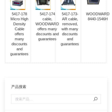
5417-178
5417-174
5417-173-
WOODWARD
Micro High
cable,
AR cable,
8440-1546H
Density
WOODWARD
removed,
Cable
offers many
with many
offers
discounts and
discounts
many
guarantees
and
discounts
guarantees
and
guarantees
产品搜索